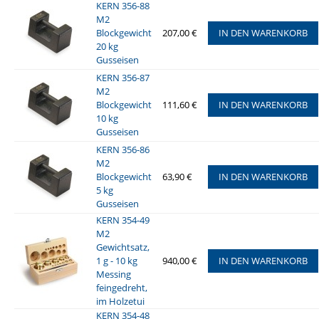
KERN 356-88
M2
Blockgewicht
207,00 €
IN DEN WARENKORB
20 kg
Gusseisen
KERN 356-87
M2
Blockgewicht
111,60 €
IN DEN WARENKORB
10 kg
Gusseisen
KERN 356-86
M2
Blockgewicht
63,90 €
IN DEN WARENKORB
5 kg
Gusseisen
KERN 354-49
M2
Gewichtsatz,
1 g - 10 kg
940,00 €
IN DEN WARENKORB
Messing
feingedreht,
im Holzetui
KERN 354-48