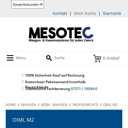
Kontakt
|
Mein Konto
|
Startseite
0 Artikel
Menu
Suche
100% Sicherheit
Kauf auf Rechnung
Kostenloser Paketversand Innerhalb
Deutschlands
Telefonische Fachberatung
07371 / 10594-0
HOME
/
WAAGEN
/
KERN - WAAGEN
/
PRÜFGEWICHTE
/
OIML M2
OIML M2