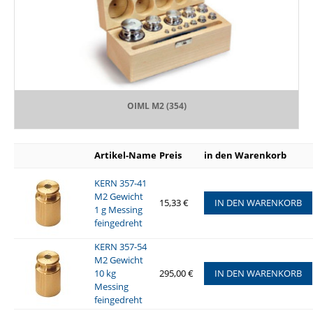
OIML M2 (354)
Artikel-Name
Preis
in den Warenkorb
KERN 357-41
M2 Gewicht
15,33 €
IN DEN WARENKORB
1 g Messing
feingedreht
KERN 357-54
M2 Gewicht
10 kg
295,00 €
IN DEN WARENKORB
Messing
feingedreht