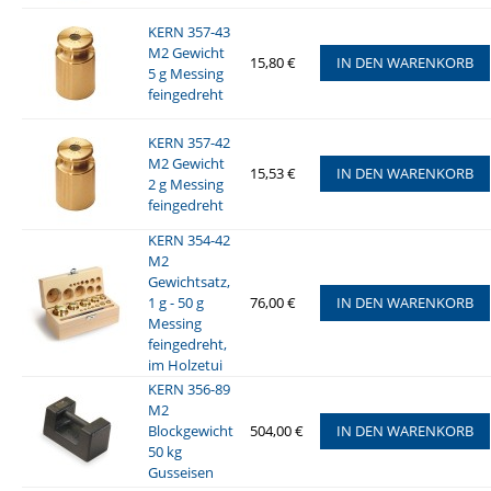
KERN 357-43
M2 Gewicht
15,80 €
IN DEN WARENKORB
5 g Messing
feingedreht
KERN 357-42
M2 Gewicht
15,53 €
IN DEN WARENKORB
2 g Messing
feingedreht
KERN 354-42
M2
Gewichtsatz,
1 g - 50 g
76,00 €
IN DEN WARENKORB
Messing
feingedreht,
im Holzetui
KERN 356-89
M2
Blockgewicht
504,00 €
IN DEN WARENKORB
50 kg
Gusseisen