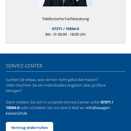
Telefonische Fachberatung
07371 / 10594-0
Mo - Fr 09:00 - 18:00 Uhr
SERVICE-CENTER
Suchen Sie etwas, was sie hier nicht gefunden haben?
Oder möchten Sie ein Individuelles Angebot über größere
Mengen?
Dann melden Sie sich in unserem Service-Center unter
07371 /
10594-0
oder schreiben Sie uns eine E-Mail an:
info@waagen-
kassen24.de
Vertrag widerrufen