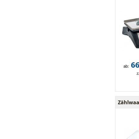
66
ab:
z
Zählwaa