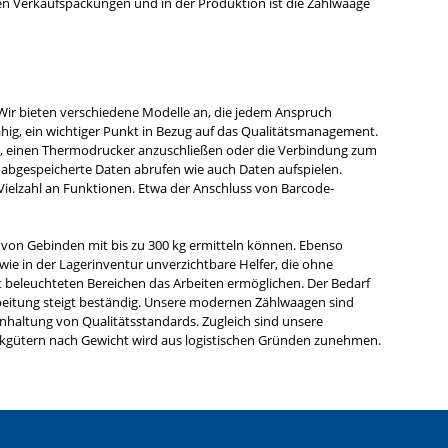
en Verkaufspackungen und in der Produktion ist die Zählwaage
ir bieten verschiedene Modelle an, die jedem Anspruch
hig, ein wichtiger Punkt in Bezug auf das Qualitätsmanagement.
eit, einen Thermodrucker anzuschließen oder die Verbindung zum
bgespeicherte Daten abrufen wie auch Daten aufspielen.
e Vielzahl an Funktionen. Etwa der Anschluss von Barcode-
n von Gebinden mit bis zu 300 kg ermitteln können. Ebenso
e in der Lagerinventur unverzichtbare Helfer, die ohne
 beleuchteten Bereichen das Arbeiten ermöglichen. Der Bedarf
rbeitung steigt beständig. Unsere modernen Zählwaagen sind
Einhaltung von Qualitätsstandards. Zugleich sind unsere
tückgütern nach Gewicht wird aus logistischen Gründen zunehmen.