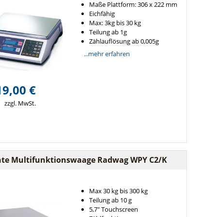
Maße Plattform: 306 x 222 mm
Eichfähig
Max: 3kg bis 30 kg
Teilung ab 1g
Zählauflösung ab 0,005g
...mehr erfahren
19,00 €
zzgl. MwSt.
hte Multifunktionswaage Radwag WPY C2/K
Max 30 kg bis 300 kg
Teilung ab 10 g
5,7" Touchscreen