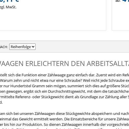
ab:
zgl. MwSt.
NACH
AAGEN ERLEICHTERN DEN ARBEITSALL
stellt sich die Funktion einer Zählwaage ganz einfach dar. Zuerst wird ein 
. Warum zehn und nicht etwa nur eine Schraube? Weil nicht jede Schraube e
r nur Hundertstel Gramm sein mögen, summiert sich dies auf größere Stüc
en gewogen, ergibt sich ein Durchschnittsgewicht, mit dem die tatsächlich
rmittelte Referenz- oder Stückgewicht dient als Grundlage zur Zählung alle
d.
ssen sich bei unseren Zählwaagen diese Stückgewichte abspeichern und nach
 einmal das Gewicht ermittelt werden. Die Einsatzbereiche für unsere Zäh
er bis hin zur Produktion. So dienen Zählwaagen innerhalb der vorgeschrieb