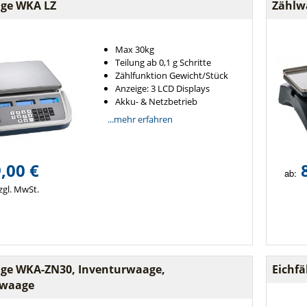
ge WKA LZ
Zählw
Max 30kg
Teilung ab 0,1 g Schritte
Zählfunktion Gewicht/Stück
Anzeige: 3 LCD Displays
Akku- & Netzbetrieb
...mehr erfahren
,00 €
ab:
zgl. MwSt.
ge WKA-ZN30, Inventurwaage,
Eichf
lwaage