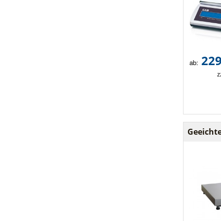
229
ab:
z
Geeicht