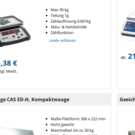
Max 30 kg
Teilung 1g
Zählauflösung 0,001kg
Akku- & Netzbetrieb
Zählfunktion
...mehr erfahren
2
ab:
,38 €
zgl. MwSt.
ge CAS ED-H, Kompaktwaage
Geeic
Maße Plattform: 306 x 222 mm
Nicht geeicht
Maximallast bis zu 30 kg