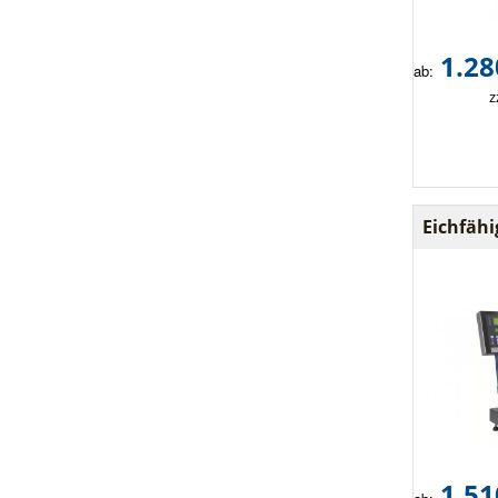
1.28
ab:
z
Eichfäh
1.51