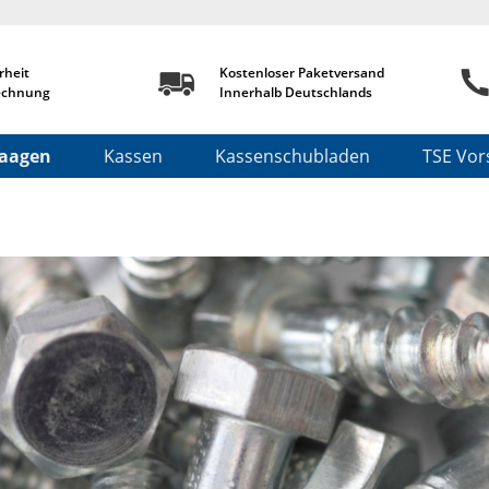
rheit
Kostenloser Paketversand
echnung
Innerhalb Deutschlands
aagen
Kassen
Kassenschubladen
TSE Vors