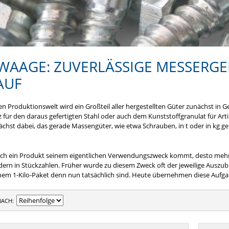
WAAGE: ZUVERLÄSSIGE MESSERGE
AUF
len Produktionswelt wird ein Großteil aller hergestellten Güter zunächst in 
 für den daraus gefertigten Stahl oder auch dem Kunststoffgranulat für Ar
nächst dabei, das gerade Massengüter, wie etwa Schrauben, in t oder in kg
och ein Produkt seinem eigentlichen Verwendungszweck kommt, desto mehr 
ern in Stückzahlen. Früher wurde zu diesem Zweck oft der jeweilige Auszubi
einem 1-Kilo-Paket denn nun tatsächlich sind. Heute übernehmen diese Aufg
NACH