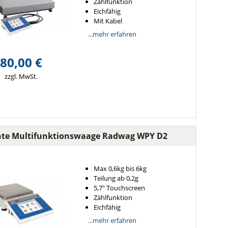
Zählfunktion
Eichfähig
Mit Kabel
...mehr erfahren
80,00 €
zzgl. MwSt.
hte Multifunktionswaage Radwag WPY D2
Max 0,6kg bis 6kg
Teilung ab 0,2g
5,7" Touchscreen
Zählfunktion
Eichfähig
...mehr erfahren