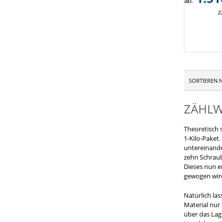
ab:
z
SORTIEREN 
ZÄHLW
Theoretisch 
1-Kilo-Paket
untereinande
zehn Schraub
Dieses nun e
gewogen wir
Natürlich la
Material nur
über das Lag