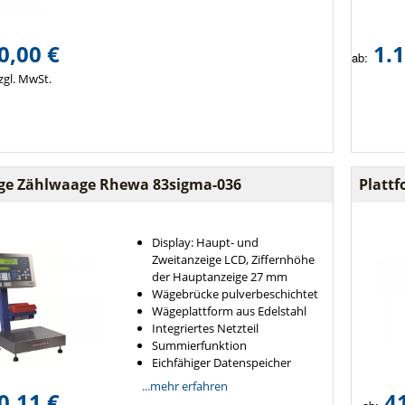
0,00 €
1.1
ab:
zgl. MwSt.
ige Zählwaage Rhewa 83sigma-036
Platt
Display: Haupt- und
Zweitanzeige LCD, Ziffernhöhe
der Hauptanzeige 27 mm
Wägebrücke pulverbeschichtet
Wägeplattform aus Edelstahl
Integriertes Netzteil
Summierfunktion
Eichfähiger Datenspeicher
...mehr erfahren
0,11 €
4