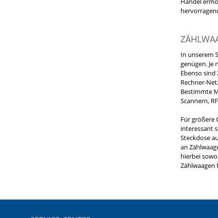
Handel ermög
hervorragend
ZÄHLWAA
In unserem S
genügen. Je 
Ebenso sind 
Rechner-Netz
Bestimmte Mo
Scannern, R
Für größere 
interessant 
Steckdose au
an Zählwaage
hierbei sowoh
Zählwaagen f