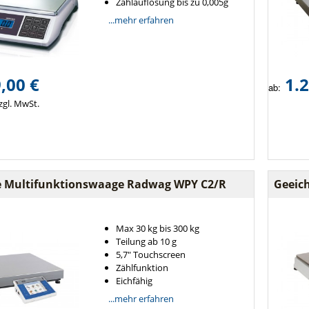
Zählauflösung bis zu 0,005g
...mehr erfahren
,00 €
1.2
ab:
zgl. MwSt.
e Multifunktionswaage Radwag WPY C2/R
Geeic
Max 30 kg bis 300 kg
Teilung ab 10 g
5,7" Touchscreen
Zählfunktion
Eichfähig
...mehr erfahren