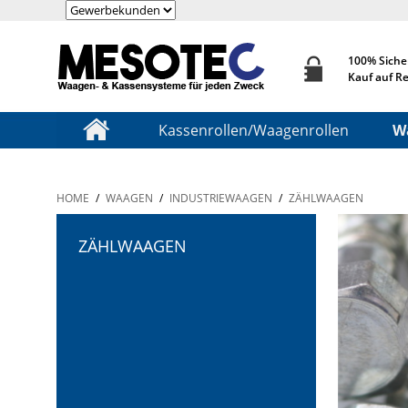
100% Siche
Kauf auf R
Kassenrollen/Waagenrollen
W
HOME
/
WAAGEN
/
INDUSTRIEWAAGEN
/
ZÄHLWAAGEN
ZÄHLWAAGEN