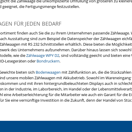
licht die Zählwaage die unkomplizierte Umfüllung von größeren zu kleiner
 geeignet, die Fertigungsmenge festzustellen.
GEN FÜR JEDEN BEDARF
ortiment finden auch Sie die zu Ihrem Unternehmen passende Zählwaage. W
nach Ausstattung sind zum Beispiel die Datenspeicher der Zählwaagen eichfä
Zählwaagen mit RS 232 Schnittstellen erhältlich. Diese bieten die Möglichk
werk des Unternehmens aufzunehmen. Darüber hinaus lassen sich sowohl a
delle, wie die
Zählwaage WPY D2
, sind vollständig geeicht und bieten ein
FID-Lesegeräten oder
Bondruckern
.
Gewichte bieten sich
Bodenwaagen
mit Zählfunktion an, die die Stückzahle
sind unsere mobilen Zählwaagen mit Akkubetrieb. Sowohl im Wareneingang wi
skommen und mit ihren hintergrundbeleuchteten Displays auch in schlecht
n in der Industrie, im Laborbereich, im Handel oder der Lebensmittelvera
l eine Arbeitserleichterung für die Mitarbeiter wie auch ein Garant für die 
ür Sie eine vernünftige Investition in die Zukunft, denn der Handel von S