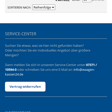
SORTIEREN NACH
SERVICE-CENTER
Suchen Sie etwas, was sie hier nicht gefunden haben?
Oder möchten Sie ein Individuelles Angebot über größere
Mengen?
Dann melden Sie sich in unserem Service-Center unter
07371 /
10594-0
oder schreiben Sie uns eine E-Mail an:
info@waagen-
kassen24.de
Vertrag widerrufen