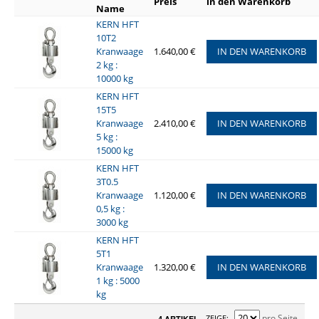
Preis
in den Warenkorb
Name
KERN HFT
10T2
Kranwaage
1.640,00 €
IN DEN WARENKORB
2 kg :
10000 kg
KERN HFT
15T5
Kranwaage
2.410,00 €
IN DEN WARENKORB
5 kg :
15000 kg
KERN HFT
3T0.5
Kranwaage
1.120,00 €
IN DEN WARENKORB
0,5 kg :
3000 kg
KERN HFT
5T1
Kranwaage
1.320,00 €
IN DEN WARENKORB
1 kg : 5000
kg
pro Seite
ZEIGE
4 ARTIKEL