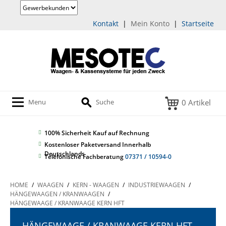
Kontakt
|
Mein Konto
|
Startseite
0 Artikel
Menu
Suche
100% Sicherheit
Kauf auf Rechnung
Kostenloser Paketversand Innerhalb
Deutschlands
Telefonische Fachberatung
07371 / 10594-0
HOME
/
WAAGEN
/
KERN - WAAGEN
/
INDUSTRIEWAAGEN
/
HÄNGEWAAGEN / KRANWAAGEN
/
HÄNGEWAAGE / KRANWAAGE KERN HFT
HÄNGEWAAGE / KRANWAAGE KERN HFT