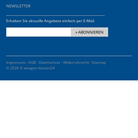
NEWSLETTER
Erhalten Sie aktuelle Angebote einfach per E-Mail.
» ABONNIEREN
·
·
·
·
Impressum
AGB
Datenschutz
Widerrufsrecht
Sitemap
© 2026 © waagen-kassen24