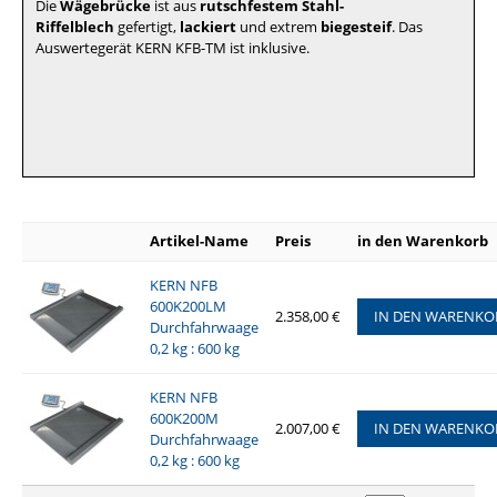
Die
Wägebrücke
ist aus
rutschfestem
Stahl-
Riffelblech
gefertigt,
lackiert
und extrem
biegesteif
. Das
Auswertegerät KERN KFB-TM ist inklusive.
Artikel-Name
Preis
in den Warenkorb
KERN NFB
600K200LM
2.358,00 €
IN DEN WARENKO
Durchfahrwaage
0,2 kg : 600 kg
KERN NFB
600K200M
2.007,00 €
IN DEN WARENKO
Durchfahrwaage
0,2 kg : 600 kg