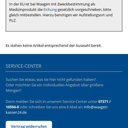
In der EU ist bei Waagen mit Zweckbestimmung als
Medizinprodukt die
Eichung
gesetzlich vorgeschrieben, bitte
gleich mitbestellen. Hierzu benötigen wir Aufstellungsort und
PLZ.
Es stehen keine Artikel entsprechend der Auswahl bereit.
SERVICE-CENTER
Suchen Sie etwas, was sie hier nicht gefunden haben?
Oder möchten Sie ein Individuelles Angebot über größere
Mengen?
Dann melden Sie sich in unserem Service-Center unter
07371 /
10594-0
oder schreiben Sie uns eine E-Mail an:
info@waagen-
kassen24.de
Vertrag widerrufen