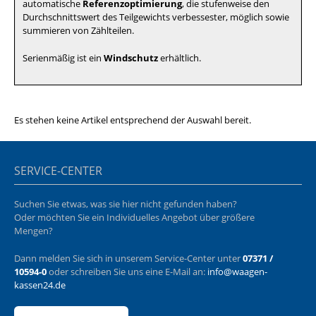
automatische
Referenzoptimierung
, die stufenweise den
Durchschnittswert des Teilgewichts verbessester, möglich sowie
summieren von Zählteilen.
Serienmäßig ist ein
Windschutz
erhältlich.
Es stehen keine Artikel entsprechend der Auswahl bereit.
SERVICE-CENTER
Suchen Sie etwas, was sie hier nicht gefunden haben?
Oder möchten Sie ein Individuelles Angebot über größere
Mengen?
Dann melden Sie sich in unserem Service-Center unter
07371 /
10594-0
oder schreiben Sie uns eine E-Mail an:
info@waagen-
kassen24.de