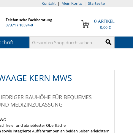
Kontakt
|
Mein Konto
|
Startseite
Telefonische Fachberatung
0 ARTIKEL
07371 / 10594-0
0,00 €
chrift
LWAAGE KERN MWS
IEDRIGER BAUHÖHE FÜR BEQUEMES
 UND MEDIZINZULASSUNG
EWG
schfreier und abriebfester Oberfläche
 sowie integrierte Auffahrrampen an beiden Seiten erleichtern