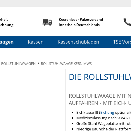
rheit
Kostenloser Paketversand
echnung
Innerhalb Deutschlands
aagen
Kassen
Kassenschubladen
TSE Vors
ROLLSTUHLWAAGEN
/
ROLLSTUHLWAAGE KERN MWS
DIE ROLLSTUH
ROLLSTUHLWAAGE MIT N
AUFFAHREN - MIT EICH-
Eichklasse III (
Eichung
optional)
Medizinzulassung nach 93/42/
Große Stahl-Wägeplatte mit rut
Niedrige Bauhöhe der Plattform