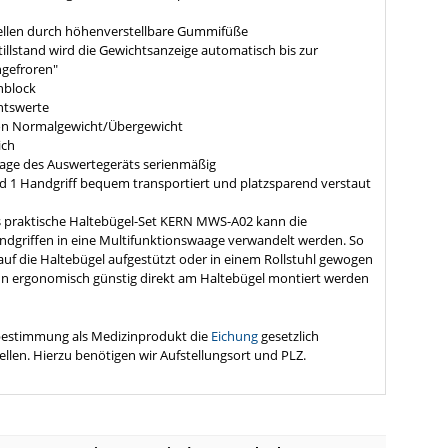
tellen durch höhenverstellbare Gummifüße
tillstand wird die Gewichtsanzeige automatisch bis zur
ngefroren"
nblock
htswerte
von Normalgewicht/Übergewicht
ich
ge des Auswertegeräts serienmäßig
d 1 Handgriff bequem transportiert und platzsparend verstaut
as praktische Haltebügel-Set KERN MWS-A02 kann die
ndgriffen in eine Multifunktionswaage verwandelt werden. So
auf die Haltebügel aufgestützt oder in einem Rollstuhl gewogen
n ergonomisch günstig direkt am Haltebügel montiert werden
kbestimmung als Medizinprodukt die
Eichung
gesetzlich
ellen. Hierzu benötigen wir Aufstellungsort und PLZ.