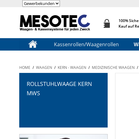
100% Siche
Kauf auf R
Kassenrollen/Waagenrollen
W
HOME
/
WAAGEN
/
KERN - WAAGEN
/
MEDIZINISCHE WAAGEN
/
ROLLSTUHLWAAGE KERN
MWS