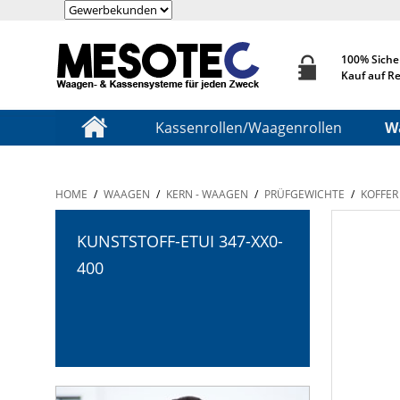
100% Siche
Kauf auf R
Kassenrollen/Waagenrollen
W
HOME
/
WAAGEN
/
KERN - WAAGEN
/
PRÜFGEWICHTE
/
KOFFER
KUNSTSTOFF-ETUI 347-XX0-
400