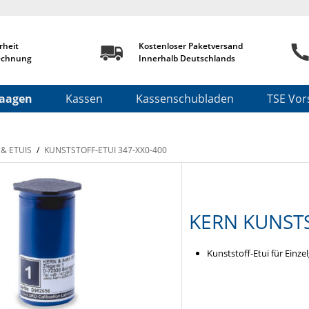
rheit
Kostenloser Paketversand
echnung
Innerhalb Deutschlands
aagen
Kassen
Kassenschubladen
TSE Vors
 & ETUIS
/
KUNSTSTOFF-ETUI 347-XX0-400
KERN KUNSTS
Kunststoff-Etui für Einze