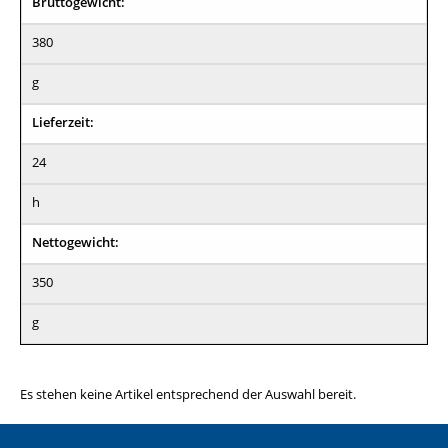
Bruttogewicht:
380
g
Lieferzeit:
24
h
Nettogewicht:
350
g
Es stehen keine Artikel entsprechend der Auswahl bereit.