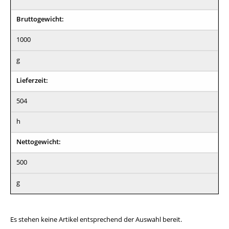
Bruttogewicht:
1000
g
Lieferzeit:
504
h
Nettogewicht:
500
g
Es stehen keine Artikel entsprechend der Auswahl bereit.