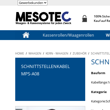
100% Siche
Kauf auf R
Kassenrollen/Waagenrollen
W
HOME
/
WAAGEN
/
KERN - WAAGEN
/
ZUBEHÖR
/
SCHNITTSTE
SCHN
SCHNITTSTELLENKABEL
Bauform
MPS-A08
Kabellänge:
Kategorie
Kategorie:Sc