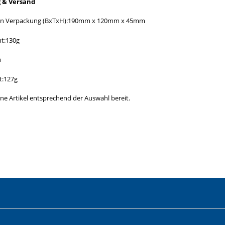
 & Versand
n Verpackung (BxTxH):190mm x 120mm x 45mm
ht:130g
h
t:127g
ine Artikel entsprechend der Auswahl bereit.