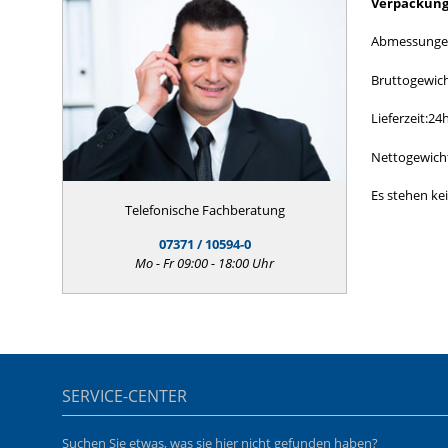
Verpackung
Abmessunge
Bruttogewic
Lieferzeit:24
Nettogewich
Es stehen ke
Telefonische Fachberatung
07371 / 10594-0
Mo - Fr 09:00 - 18:00 Uhr
SERVICE-CENTER
Suchen Sie etwas, was sie hier nicht gefunden haben?