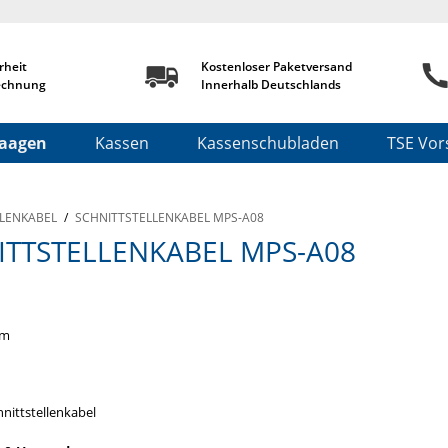
rheit
Kostenloser Paketversand
echnung
Innerhalb Deutschlands
aagen
Kassen
Kassenschubladen
TSE Vors
LLENKABEL
/
SCHNITTSTELLENKABEL MPS-A08
ITTSTELLENKABEL MPS-A08
1m
hnittstellenkabel