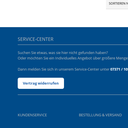
SORTIEREN 
SERVICE-CENTER
Suchen Sie etwas, was sie hier nicht gefunden haben?
Oder möchten Sie ein Individuelles Angebot über größere Meng
Dann melden Sie sich in unserem Service-Center unter
07371 / 10
Vertrag widerrufen
KUNDENSERVICE
BESTELLUNG & VERSAND