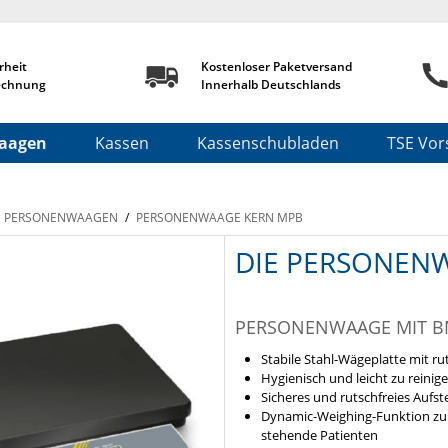
rheit
Kostenloser Paketversand
echnung
Innerhalb Deutschlands
aagen
Kassen
Kassenschubladen
TSE Vors
PERSONENWAAGEN
/
PERSONENWAAGE KERN MPB
DIE PERSONEN
PERSONENWAAGE MIT B
Stabile Stahl-Wägeplatte mit ru
Hygienisch und leicht zu reinig
Sicheres und rutschfreies Aufs
Dynamic-Weighing-Funktion zur 
stehende Patienten