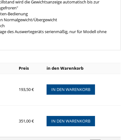
tillstand wird die Gewichtsanzeige automatisch bis zur
ngefroren"
sten-Bedienung
von Normalgewicht/Übergewicht
ich
e des Auswertegeräts serienmäßig, nur für Modell ohne
Preis
in den Warenkorb
193,50 €
IN DEN WARENKORB
351,00 €
IN DEN WARENKORB