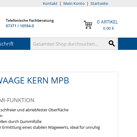
Kontakt
|
Mein Konto
|
Startseite
Telefonische Fachberatung
0 ARTIKEL
07371 / 10594-0
0,00 €
chrift
WAAGE KERN MPB
MI-FUNKTION
tschfreier und abriebfester Oberfläche
en
tellen durch Gummifüße
Ermittlung eines stabilen Wägewerts, ideal für unruhig