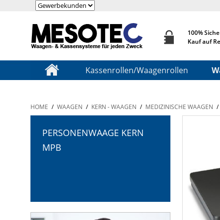
100% Siche
Kauf auf R
Kassenrollen/Waagenrollen
W
HOME
/
WAAGEN
/
KERN - WAAGEN
/
MEDIZINISCHE WAAGEN
/
PERSONENWAAGE KERN
MPB