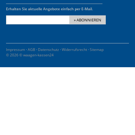
Erhalten Sie aktuelle Angebote einfach per E-Mail.
» ABONNIEREN
·
·
·
·
Impressum
AGB
Datenschutz
Widerrufsrecht
Sitemap
© 2026 © waagen-kassen24