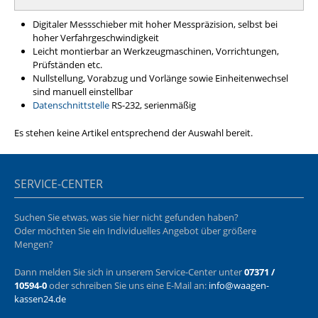
Digitaler Messschieber mit hoher Messpräzision, selbst bei
hoher Verfahrgeschwindigkeit
Leicht montierbar an Werkzeugmaschinen, Vorrichtungen,
Prüfständen etc.
Nullstellung, Vorabzug und Vorlänge sowie Einheitenwechsel
sind manuell einstellbar
Datenschnittstelle
RS-232, serienmäßig
Es stehen keine Artikel entsprechend der Auswahl bereit.
SERVICE-CENTER
Suchen Sie etwas, was sie hier nicht gefunden haben?
Oder möchten Sie ein Individuelles Angebot über größere
Mengen?
Dann melden Sie sich in unserem Service-Center unter
07371 /
10594-0
oder schreiben Sie uns eine E-Mail an:
info@waagen-
kassen24.de