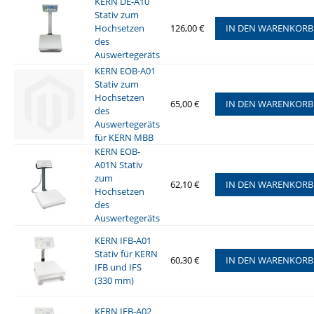
KERN DE-A10
Stativ zum
Hochsetzen
126,00 €
IN DEN WARENKORB
des
Auswertegeräts
KERN EOB-A01
Stativ zum
Hochsetzen
65,00 €
IN DEN WARENKORB
des
Auswertegeräts
für KERN MBB
KERN EOB-
A01N Stativ
zum
62,10 €
IN DEN WARENKORB
Hochsetzen
des
Auswertegeräts
KERN IFB-A01
Stativ für KERN
60,30 €
IN DEN WARENKORB
IFB und IFS
(330 mm)
KERN IFB-A02