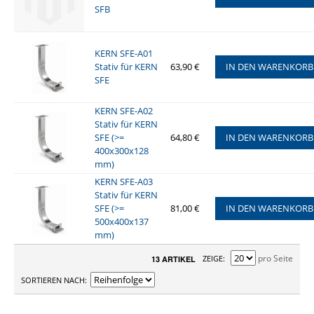
SFB
KERN SFE-A01
Stativ für KERN
63,90 €
IN DEN WARENKORB
SFE
KERN SFE-A02
Stativ für KERN
SFE (>=
64,80 €
IN DEN WARENKORB
400x300x128
mm)
KERN SFE-A03
Stativ für KERN
SFE (>=
81,00 €
IN DEN WARENKORB
500x400x137
mm)
pro Seite
ZEIGE
13 ARTIKEL
SORTIEREN NACH