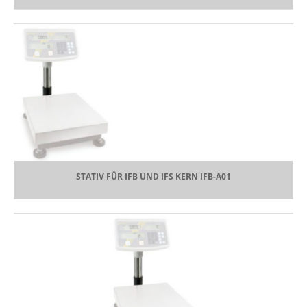
STATIV FÜR IFB UND IFS KERN IFB-A01