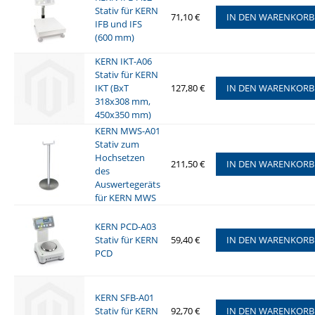
Stativ für KERN
71,10 €
IN DEN WARENKORB
IFB und IFS
(600 mm)
KERN IKT-A06
Stativ für KERN
IKT (BxT
127,80 €
IN DEN WARENKORB
318x308 mm,
450x350 mm)
KERN MWS-A01
Stativ zum
Hochsetzen
211,50 €
IN DEN WARENKORB
des
Auswertegeräts
für KERN MWS
KERN PCD-A03
Stativ für KERN
59,40 €
IN DEN WARENKORB
PCD
KERN SFB-A01
Stativ für KERN
92,70 €
IN DEN WARENKORB