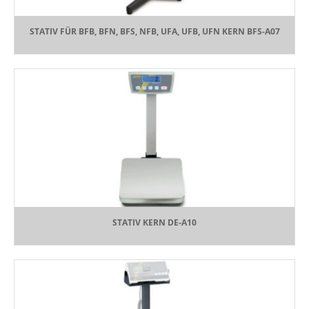
STATIV FÜR BFB, BFN, BFS, NFB, UFA, UFB, UFN KERN BFS-A07
STATIV KERN DE-A10