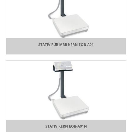
STATIV FÜR MBB KERN EOB-A01
STATIV KERN EOB-A01N