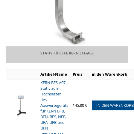
STATIV FÜR SFE KERN SFE-A03
Artikel-Name
Preis
in den Warenkorb
KERN BFS-A07
Stativ zum
Hochsetzen
des
Auswertegeräts
145,80 €
IN DEN WARENKORB
für KERN BFB,
BFN, BFS, NFB,
UFA, UFB und
UFN