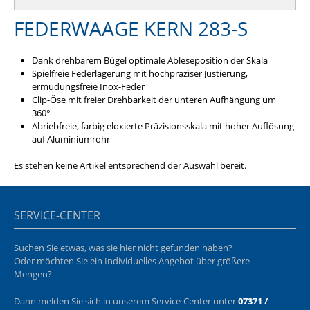
FEDERWAAGE KERN 283-S
Dank drehbarem Bügel optimale Ableseposition der Skala
Spielfreie Federlagerung mit hochpräziser Justierung,
ermüdungsfreie Inox-Feder
Clip-Öse mit freier Drehbarkeit der unteren Aufhängung um
360°
Abriebfreie, farbig eloxierte Präzisionsskala mit hoher Auflösung
auf Aluminiumrohr
Es stehen keine Artikel entsprechend der Auswahl bereit.
SERVICE-CENTER
Suchen Sie etwas, was sie hier nicht gefunden haben?
Oder möchten Sie ein Individuelles Angebot über größere
Mengen?
Dann melden Sie sich in unserem Service-Center unter
07371 /