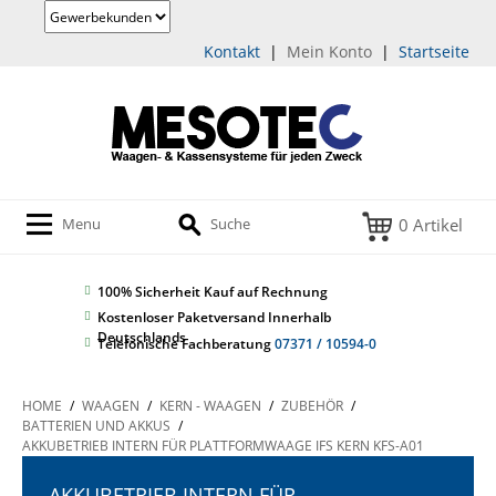
Kontakt
|
Mein Konto
|
Startseite
0 Artikel
Menu
Suche
100% Sicherheit
Kauf auf Rechnung
Kostenloser Paketversand Innerhalb
Deutschlands
Telefonische Fachberatung
07371 / 10594-0
HOME
/
WAAGEN
/
KERN - WAAGEN
/
ZUBEHÖR
/
BATTERIEN UND AKKUS
/
AKKUBETRIEB INTERN FÜR PLATTFORMWAAGE IFS KERN KFS-A01
AKKUBETRIEB INTERN FÜR