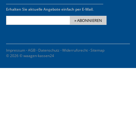
Erhalten Sie aktuelle Angebote einfach per E-Mail.
» ABONNIEREN
·
·
·
·
Impressum
AGB
Datenschutz
Widerrufsrecht
Sitemap
© 2026 © waagen-kassen24