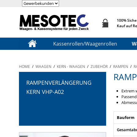
100% Siche
Kauf auf R
Kassenrollen/Waagenrollen
W
HOME
/
WAAGEN
/
KERN - WAAGEN
/
ZUBEHÖR
/
RAMPEN
/
R
RAMP
RAMPENVERLÄNGERUNG
Extrem 
KERN VHP-A02
Passend
Abmess
Bauform
Gesamtabm