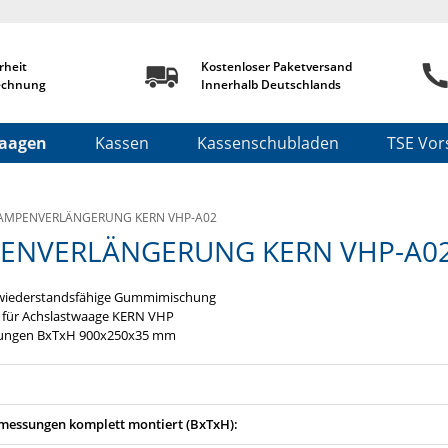
rheit
Kostenloser Paketversand
echnung
Innerhalb Deutschlands
aagen
Kassen
Kassenschubladen
TSE Vors
AMPENVERLÄNGERUNG KERN VHP-A02
ENVERLÄNGERUNG KERN VHP-A0
wiederstandsfähige Gummimischung
 für Achslastwaage KERN VHP
ungen BxTxH 900x250x35 mm
essungen komplett montiert (BxTxH):