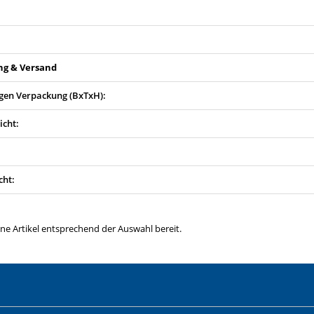
ng & Versand
en Verpackung (BxTxH):
icht:
cht:
ine Artikel entsprechend der Auswahl bereit.