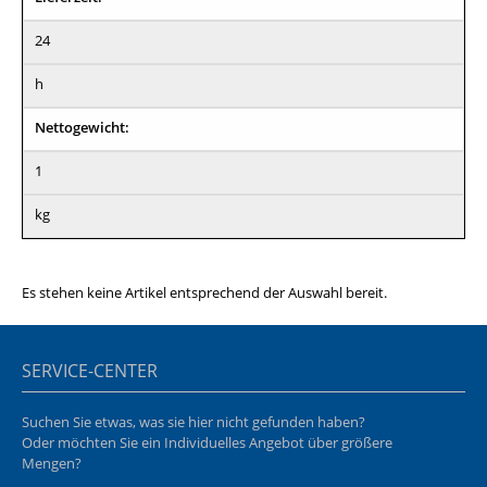
24
h
Nettogewicht:
1
kg
Es stehen keine Artikel entsprechend der Auswahl bereit.
SERVICE-CENTER
Suchen Sie etwas, was sie hier nicht gefunden haben?
Oder möchten Sie ein Individuelles Angebot über größere
Mengen?