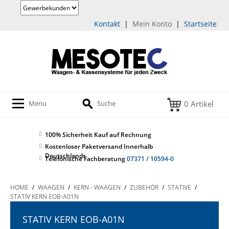
Kontakt
|
Mein Konto
|
Startseite
0 Artikel
Menu
Suche
100% Sicherheit
Kauf auf Rechnung
Kostenloser Paketversand Innerhalb
Deutschlands
Telefonische Fachberatung
07371 / 10594-0
HOME
/
WAAGEN
/
KERN - WAAGEN
/
ZUBEHÖR
/
STATIVE
/
STATIV KERN EOB-A01N
STATIV KERN EOB-A01N