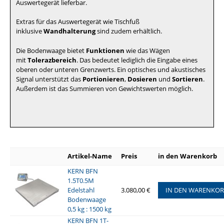
Auswertegerät lieferbar.
Extras für das Auswertegerät wie Tischfuß
inklusive
Wandhalterung
sind zudem erhältlich.
Die Bodenwaage bietet
Funktionen
wie das Wägen
mit
Tolerazbereich
. Das bedeutet lediglich die Eingabe eines
oberen oder unteren Grenzwerts. Ein optisches und akustisches
Signal unterstützt das
Portionieren
,
Dosieren
und
Sortieren
.
Außerdem ist das Summieren von Gewichtswerten möglich.
Artikel-Name
Preis
in den Warenkorb
KERN BFN
1.5T0.5M
Edelstahl
3.080,00 €
IN DEN WARENKO
Bodenwaage
0,5 kg : 1500 kg
KERN BFN 1T-