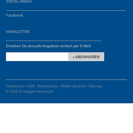
SOCIAL MEDIA
Facebook
NEWSLETTER
Erhalten Sie aktuelle Angebote einfach per E-Mail.
» ABONNIEREN
·
·
·
·
Impressum
AGB
Datenschutz
Widerrufsrecht
Sitemap
© 2026 © waagen-kassen24