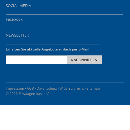
SOCIAL MEDIA
Facebook
NEWSLETTER
Erhalten Sie aktuelle Angebote einfach per E-Mail.
» ABONNIEREN
·
·
·
·
Impressum
AGB
Datenschutz
Widerrufsrecht
Sitemap
© 2026 © waagen-kassen24