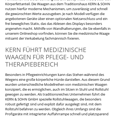
Körperfettanteil. Die Waagen aus dem Traditionshaus KERN & SOHN
nutzen hierfür moderne Mechanismen, um zuverlässig und schnell
die gewünschten Werte auszugeben. Je nach Modell verfügen die
angebotenen Geräte über einen optionalen Netzanschluss und ein
frei bewegliches Stativ, das das Ablesen des Displays besonders
angenehm macht. Mithilfe von Wandhalterungen, die Sie ebenfalls in
unserem Onlineshop vorfinden, können Sie die medizinische Waage
mitsamt der Verkabelung fachmännisch fixieren.
KERN FÜHRT MEDIZINISCHE
WAAGEN FÜR PFLEGE- UND
THERAPIEBEREICH
Besonders in Pflegeeinrichtungen kann das Stehen während des
Wiegens eine große körperliche Hürde darstellen. Aus diesem Grund
wurden unterschiedliche Modellreihen von medizinischen Waagen
konzipiert, die es ermöglichen, auch im Sitzen in Stuhl und Rollstuhl
gewogen zu werden. Als traditionsreiches Unternehmen führt die
KERN & SOHN GmbH spezielle Rollstuhlwaagen, die besonders
robust gefertigt sind und explizit dafür ausgelegt sind, mit dem
Rollstuhl befahren zu werden. Obgleich ihres Umfangs sind die
Profigeräte mit integrierter Auffahrrampe schnell und platzsparend