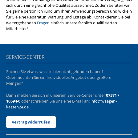
sich durch eine gleichhohe Qualität auszeichnet. Zudem beraten wir
Sie gerne persönlich rund um Ihren Anwendungsbereich und wickeln
für Sie eine Reparatur, Wartung und Justage ab. Kontaktieren Sie bei
weitergehenden
Fragen
einfach unsere fachlich qualifizierten
Mitarbeiter!
SERVICE-CENTER
Suchen Sie etwas, was sie hier nicht gefunden haben?
Oder möchten Sie ein Individuelles Angebot über größere
Mengen?
Dann melden Sie sich in unserem Service-Center unter
07371 /
10594-0
oder schreiben Sie uns eine E-Mail an:
info@waagen-
kassen24.de
Vertrag widerrufen