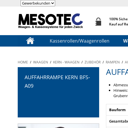
100% Siche
Kauf auf R
Kassenrollen/Waagenrollen
W
HOME
/
WAAGEN
/
KERN - WAAGEN
/
ZUBEHÖR
/
RAMPEN
/
A
AUFF
AUFFAHRRAMPE KERN BFS-
Abmess
A09
Hinweis:
Gruben
Bauform
Gesamtabm