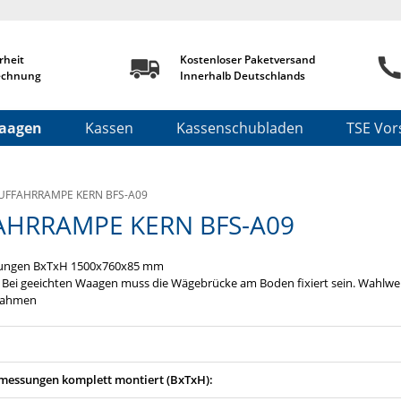
rheit
Kostenloser Paketversand
echnung
Innerhalb Deutschlands
aagen
Kassen
Kassenschubladen
TSE Vors
UFFAHRRAMPE KERN BFS-A09
AHRRAMPE KERN BFS-A09
ungen BxTxH 1500x760x85 mm
 Bei geeichten Waagen muss die Wägebrücke am Boden fixiert sein. Wahlwei
rahmen
essungen komplett montiert (BxTxH):