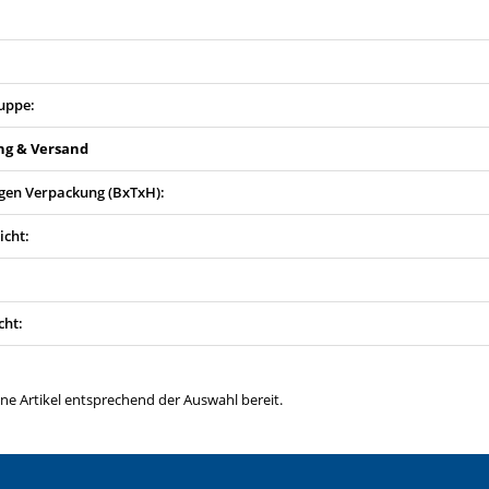
uppe:
ng & Versand
en Verpackung (BxTxH):
icht:
cht:
ine Artikel entsprechend der Auswahl bereit.