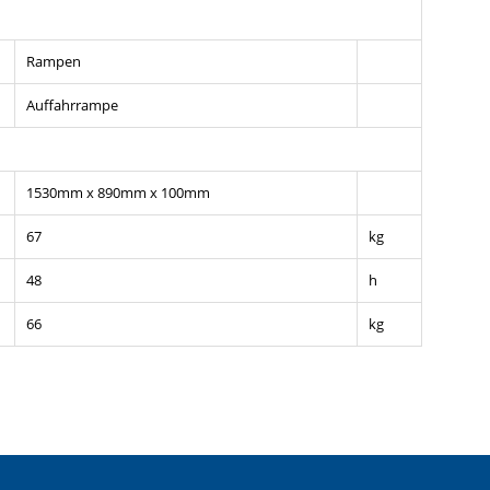
Rampen
Auffahrrampe
1530mm x 890mm x 100mm
67
kg
48
h
66
kg