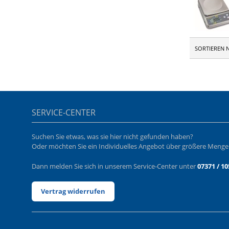
SORTIEREN 
SERVICE-CENTER
Suchen Sie etwas, was sie hier nicht gefunden haben?
Oder möchten Sie ein Individuelles Angebot über größere Meng
Dann melden Sie sich in unserem Service-Center unter
07371 / 10
Vertrag widerrufen