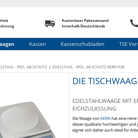
rheit
Kostenloser Paketversand
echnung
Innerhalb Deutschlands
aagen
Kassen
Kassenschubladen
TSE Vors
LSTAHL - IP65…68-SCHUTZ
/
EDELSTAHL - IP65...68-SCHUTZ KERN FOB
DIE TISCHWAAG
EDELSTAHLWAAGE MIT 
EICHZULASSUNG
Die Waage von
KERN
hat eine rein
dieser qualitativ hochwertigen und g
eignet sich daher auch ideal für Arb