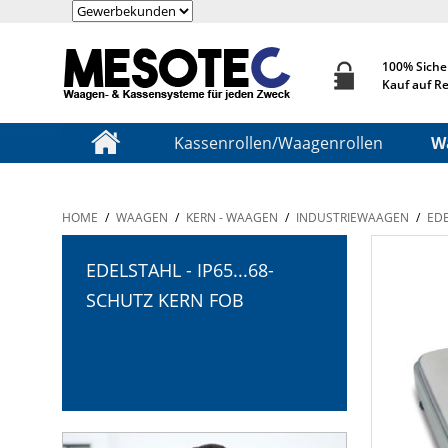
100% Siche
Kauf auf R
Kassenrollen/Waagenrollen
W
HOME
/
WAAGEN
/
KERN - WAAGEN
/
INDUSTRIEWAAGEN
/
EDE
EDELSTAHL - IP65...68-
SCHUTZ KERN FOB