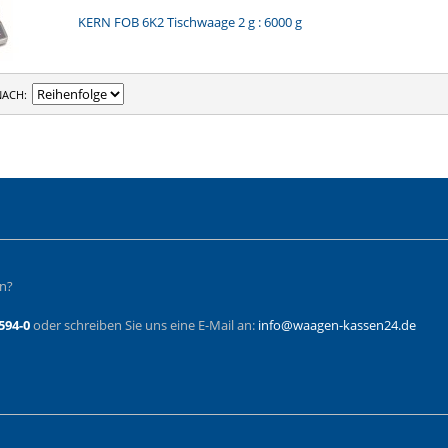
KERN FOB 6K2 Tischwaage 2 g : 6000 g
NACH
en?
594-0
oder schreiben Sie uns eine E-Mail an:
info@waagen-kassen24.de