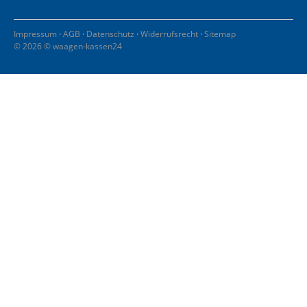
·
·
·
·
Impressum
AGB
Datenschutz
Widerrufsrecht
Sitemap
© 2026 © waagen-kassen24