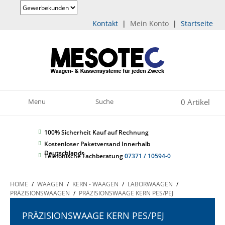
Kontakt
|
Mein Konto
|
Startseite
0 Artikel
Menu
Suche
100% Sicherheit
Kauf auf Rechnung
Kostenloser Paketversand Innerhalb
Deutschlands
Telefonische Fachberatung
07371 / 10594-0
HOME
/
WAAGEN
/
KERN - WAAGEN
/
LABORWAAGEN
/
PRÄZISIONSWAAGEN
/
PRÄZISIONSWAAGE KERN PES/PEJ
PRÄZISIONSWAAGE KERN PES/PEJ