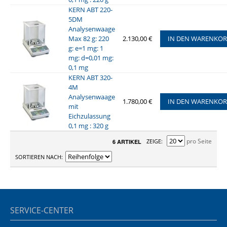
KERN ABT 220-
5DM
Analysenwaage
Max 82 g: 220
2.130,00 €
IN DEN WARENKO
g: e=1 mg: 1
mg: d=0,01 mg:
0,1 mg
KERN ABT 320-
4M
Analysenwaage
1.780,00 €
IN DEN WARENKO
mit
Eichzulassung
0,1 mg : 320 g
pro Seite
ZEIGE
6 ARTIKEL
SORTIEREN NACH
SERVICE-CENTER