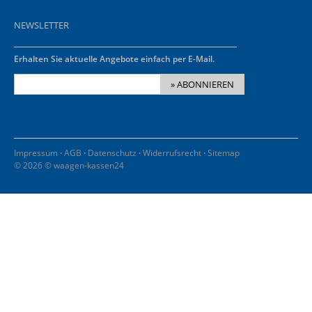
NEWSLETTER
Erhalten Sie aktuelle Angebote einfach per E-Mail.
» ABONNIEREN
·
·
·
·
Impressum
AGB
Datenschutz
Widerrufsrecht
Sitemap
© 2026 © waagen-kassen24