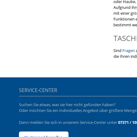
oder Haube,
Aufgrund ihr
mit einer gr
Funktionen e
bestimmt we
TASCH
Sind
Fragen
z
die Ihren in
SERVICE-CENTER
Suchen Sie etwas, was sie hier nicht gefunden haben?
Oder möchten Sie ein Individuelles Angebot über größere Meng
Dann melden Sie sich in unserem Service-Center unter
07371 / 10