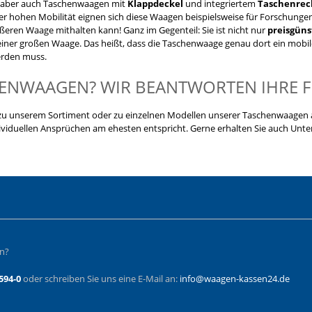
 aber auch Taschenwaagen mit
Klappdeckel
und integriertem
Taschenrec
er hohen Mobilität eignen sich diese Waagen beispielsweise für Forschunge
ößeren Waage mithalten kann! Ganz im Gegenteil: Sie ist nicht nur
preisgüns
iner großen Waage. Das heißt, dass die Taschenwaage genau dort ein mobiler
rden muss.
ENWAAGEN? WIR BEANTWORTEN IHRE 
u unserem Sortiment oder zu einzelnen Modellen unserer Taschenwaagen au
dividuellen Ansprüchen am ehesten entspricht. Gerne erhalten Sie auch Unt
en?
594-0
oder schreiben Sie uns eine E-Mail an:
info@waagen-kassen24.de