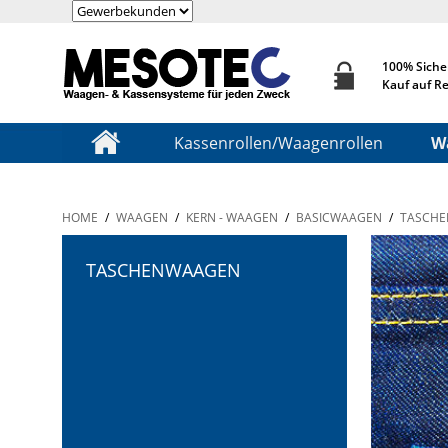
100% Siche
Kauf auf R
Kassenrollen/Waagenrollen
W
HOME
/
WAAGEN
/
KERN - WAAGEN
/
BASICWAAGEN
/
TASCH
TASCHENWAAGEN