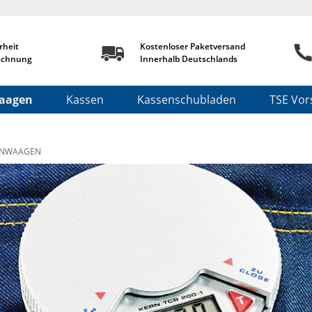
rheit
Kostenloser Paketversand
echnung
Innerhalb Deutschlands
aagen
Kassen
Kassenschubladen
TSE Vors
ENWAAGEN