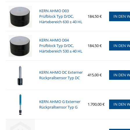
KERN AHMO D03
Prüfblock Typ D/DC,
184,50 €
IN DEN 
Härtebereich 630 ± 40 HL
KERN AHMO D04
Prüfblock Typ D/DC,
184,50 €
IN DEN 
Härtebereich 530 ± 40 HL
KERN AHMO DC Externer
415,00 €
IN DEN 
Rückprallsensor Typ DC
KERN AHMO G Externer
1.700,00 €
IN DEN 
Rückprallsensor Typ G