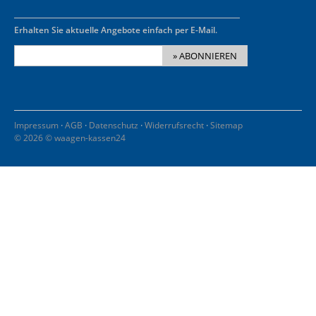
Erhalten Sie aktuelle Angebote einfach per E-Mail.
» ABONNIEREN
·
·
·
·
Impressum
AGB
Datenschutz
Widerrufsrecht
Sitemap
© 2026 © waagen-kassen24