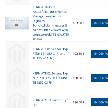
KERN ATB-US07
Justierfolien für erhöhte
Messgenauigkeit für
Digitales
103,50 €
IN DEN 
Schichtdickenmessgerät
<a href=http://www.kern-
sohn.com/de/TB>SAUTER
TB</a>
KERN ATE 01 Sensor, Typ
F (für TE 1250-0.1F. und
103,50 €
IN DEN 
TE 1250-0.1FN.)
KERN ATE 02 Sensor, Typ
N (für TE 1250-0.1N. und
108,00 €
IN DEN 
TE 1250-0.1FN.)
KERN ATG 01 Sensor, Typ
126,00 €
IN DEN 
FN