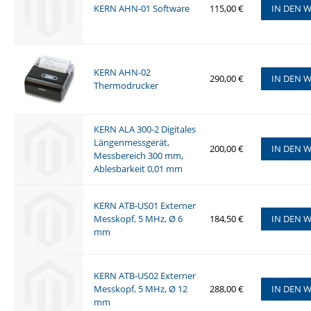
KERN AHN-01 Software
115,00 €
IN DEN 
KERN AHN-02
290,00 €
IN DEN 
Thermodrucker
KERN ALA 300-2 Digitales
Längenmessgerät,
200,00 €
IN DEN 
Messbereich 300 mm,
Ablesbarkeit 0,01 mm
KERN ATB-US01 Externer
Messkopf, 5 MHz, Ø 6
184,50 €
IN DEN 
mm
KERN ATB-US02 Externer
Messkopf, 5 MHz, Ø 12
288,00 €
IN DEN 
mm