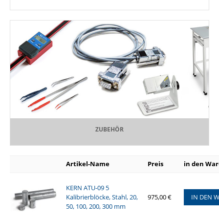
ZUBEHÖR
Artikel-Name
Preis
in den Wa
KERN ATU-09 5
Kalibrierblöcke, Stahl, 20,
975,00 €
IN DEN 
50, 100, 200, 300 mm