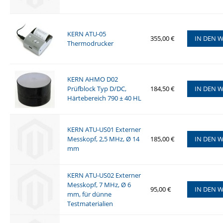
KERN ATU-05
355,00 €
IN DEN 
Thermodrucker
KERN AHMO D02
Prüfblock Typ D/DC,
184,50 €
IN DEN 
Härtebereich 790 ± 40 HL
KERN ATU-US01 Externer
Messkopf, 2,5 MHz, Ø 14
185,00 €
IN DEN 
mm
KERN ATU-US02 Externer
Messkopf, 7 MHz, Ø 6
95,00 €
IN DEN 
mm, für dünne
Testmaterialien