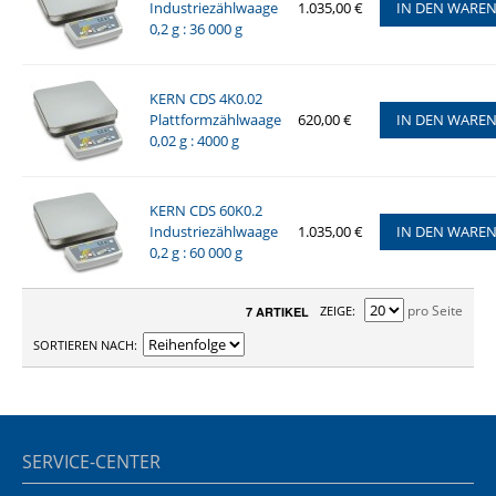
Industriezählwaage
1.035,00 €
IN DEN WARE
0,2 g : 36 000 g
KERN CDS 4K0.02
Plattformzählwaage
620,00 €
IN DEN WARE
0,02 g : 4000 g
KERN CDS 60K0.2
Industriezählwaage
1.035,00 €
IN DEN WARE
0,2 g : 60 000 g
pro Seite
ZEIGE
7 ARTIKEL
SORTIEREN NACH
SERVICE-CENTER