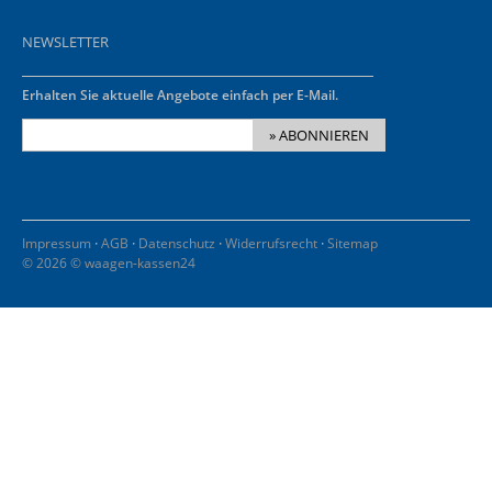
NEWSLETTER
Erhalten Sie aktuelle Angebote einfach per E-Mail.
» ABONNIEREN
·
·
·
·
Impressum
AGB
Datenschutz
Widerrufsrecht
Sitemap
© 2026 © waagen-kassen24