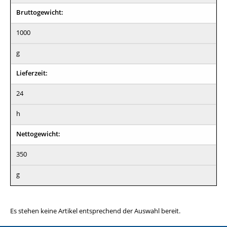
Bruttogewicht:
1000
g
Lieferzeit:
24
h
Nettogewicht:
350
g
Es stehen keine Artikel entsprechend der Auswahl bereit.