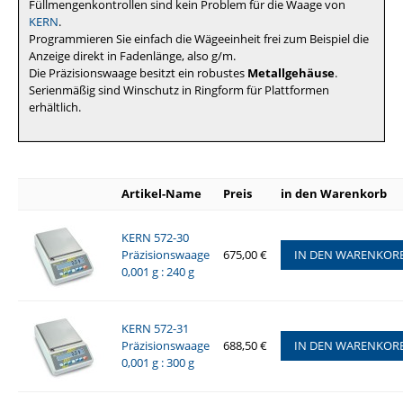
Füllmengenkontrollen sind kein Problem für die Waage von
KERN
.
Programmieren Sie einfach die Wägeeinheit frei zum Beispiel die
Anzeige direkt in Fadenlänge, also g/m.
Die Präzisionswaage besitzt ein robustes
Metallgehäuse
.
Serienmäßig sind Winschutz in Ringform für Plattformen
erhältlich.
Artikel-Name
Preis
in den Warenkorb
KERN 572-30
Präzisionswaage
675,00 €
IN DEN WARENKOR
0,001 g : 240 g
KERN 572-31
Präzisionswaage
688,50 €
IN DEN WARENKOR
0,001 g : 300 g