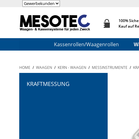
100% Siche
Kauf auf R
Kassenrollen/Waagenrollen
W
HOME
/
WAAGEN
/
KERN - WAAGEN
/
MESSINSTRUMENTE
/
KR
KRAFTMESSUNG