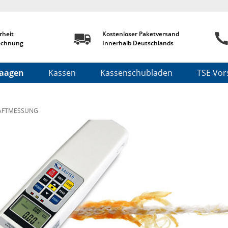
rheit
Kostenloser Paketversand
echnung
Innerhalb Deutschlands
aagen
Kassen
Kassenschubladen
TSE Vors
AFTMESSUNG