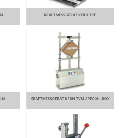
HM
KRAFTMESSGERÄT KERN TPE
M-N
KRAFTMESSGERÄT KERN TVM-SPECIAL-BOX