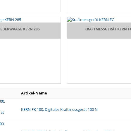
FEDERWAAGE KERN 285
KRAFTMESSGERÄT KERN F
Artikel-Name
KERN FK 100. Digitales Kraftmessgerät 100 N