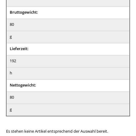
Bruttogewicht:
80
g
Lieferzeit:
192
h
Nettogewicht:
80
g
Es stehen keine Artikel entsprechend der Auswahl bereit.