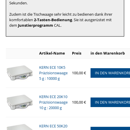
Sekunden.
Zudem ist die Tischwaage sehr leicht zu bedienen dank ihrer
komfortablen
2-Tasten-Bedienung
. Sie ist ausgerüstet mit
dem
Junstierprogramm
CAL.
Artikel-Name
Preis
in den Warenkorb
KERN ECE 10K5
Präzisionswaage
100,00 €
IN DEN WARENKOR
5 g : 10000 g
KERN ECE 20K10
Präzisionswaage
100,00 €
IN DEN WARENKOR
10 g : 20000 g
KERN ECE 50K20