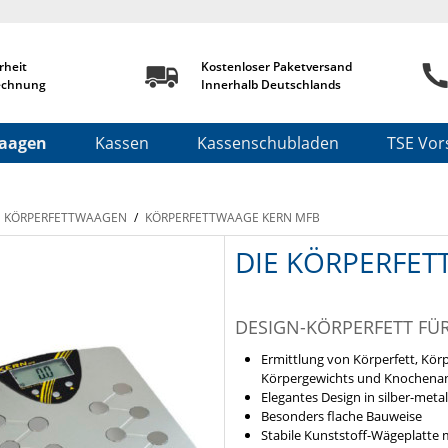
rheit
Kostenloser Paketversand
echnung
Innerhalb Deutschlands
aagen
Kassen
Kassenschubladen
TSE Vors
KÖRPERFETTWAAGEN
/
KÖRPERFETTWAAGE KERN MFB
DIE KÖRPERFE
DESIGN-KÖRPERFETT FÜ
Ermittlung von Körperfett, Kör
Körpergewichts und Knochenante
Elegantes Design in silber-metal
Besonders flache Bauweise
Stabile Kunststoff-Wägeplatte 