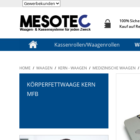
100% Siche
Kauf auf R
Kassenrollen/Waagenrollen
W
HOME
/
WAAGEN
/
KERN - WAAGEN
/
MEDIZINISCHE WAAGEN
/
KÖRPERFETTWAAGE KERN
MFB