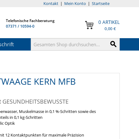
Kontakt
|
Mein Konto
|
Startseite
Telefonische Fachberatung
0 ARTIKEL
07371 / 10594-0
0,00 €
chrift
TTWAAGE KERN MFB
R GESUNDHEITSBEWUSSTE
perwasser, Muskelmasse in 0,1 %-Schritten sowie des
ils in 0,1 kg-Schritten
lic Optik
mit 12 Kontaktpunkten für maximale Präzision