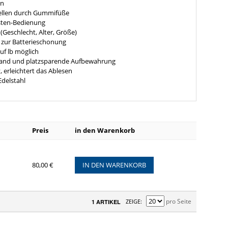
en
tellen durch Gummifüße
sten-Bedienung
(Geschlecht, Alter, Größe)
zur Batterieschonung
uf lb möglich
Stand und platzsparende Aufbewahrung
, erleichtert das Ablesen
Edelstahl
Preis
in den Warenkorb
80,00 €
IN DEN WARENKORB
pro Seite
ZEIGE
1 ARTIKEL