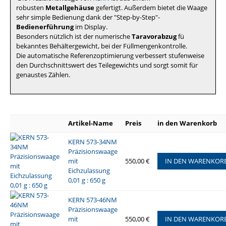
robusten
Metallgehäuse
gefertigt. Außerdem bietet die Waage
sehr simple Bedienung dank der "Step-by-Step"-
Bedienerführung
im Display.
Besonders nützlich ist der numerische
Taravorabzug
fü
bekanntes Behältergewicht, bei der Füllmengenkontrolle.
Die automatische Referenzoptimierung verbessert stufenweise
den Durchschnittswert des Teilegewichts und sorgt somit für
genaustes Zählen.
Artikel-Name
Preis
in den Warenkorb
KERN 573-34NM
Präzisionswaage
mit
550,00 €
IN DEN WARENKOR
Eichzulassung
0,01 g : 650 g
KERN 573-46NM
Präzisionswaage
mit
550,00 €
IN DEN WARENKOR