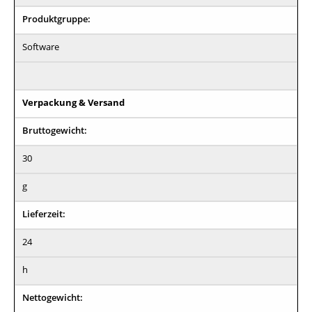
Produktgruppe:
Software
Verpackung & Versand
Bruttogewicht:
30
g
Lieferzeit:
24
h
Nettogewicht: