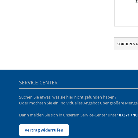
z
SORTIEREN 
SERVICE-CENTER
Suchen Sie etwas, was sie hier nicht gefunden haben?
Oder möchten Sie ein Individuelles Angebot über größere Meng
Dann melden Sie sich in unserem Service-Center unter
07371 / 10
Vertrag widerrufen