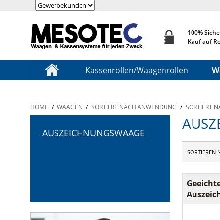
100% Siche
Kauf auf R
Kassenrollen/Waagenrollen
W
HOME
/
WAAGEN
/
SORTIERT NACH ANWENDUNG
/
SORTIERT N
AUSZ
AUSZEICHNUNGSWAAGE
SORTIEREN 
Geeichte
Auszeic