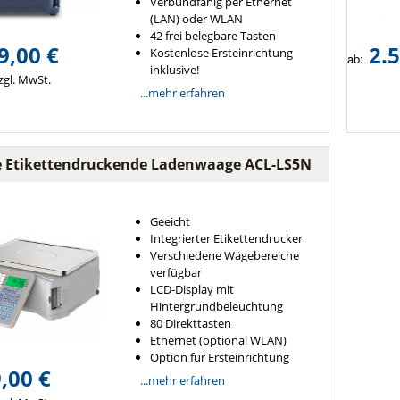
Verbundfähig per Ethernet
(LAN) oder WLAN
42 frei belegbare Tasten
9,00 €
2.5
Kostenlose Ersteinrichtung
ab:
inklusive!
zgl. MwSt.
...mehr erfahren
e Etikettendruckende Ladenwaage ACL-LS5N
Geeicht
Integrierter Etikettendrucker
Verschiedene Wägebereiche
verfügbar
LCD-Display mit
Hintergrundbeleuchtung
80 Direkttasten
Ethernet (optional WLAN)
Option für Ersteinrichtung
,00 €
...mehr erfahren