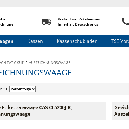
rheit
Kostenloser Paketversand
echnung
Innerhalb Deutschlands
aagen
Kassen
Kassenschubladen
TSE Vors
ACH TÄTIGKEIT
/
AUSZEICHNUNGSWAAGE
EICHNUNGSWAAGE
NACH
 Etikettenwaage CAS CL5200J-R,
Geeich
hnungswaage
Ausze