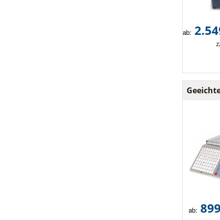
2.54
ab:
z
Geeicht
899
ab: