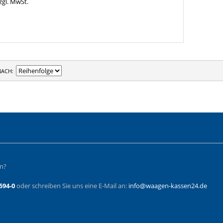
zgl. MwSt.
NACH
en?
594-0
oder schreiben Sie uns eine E-Mail an:
info@waagen-kassen24.de