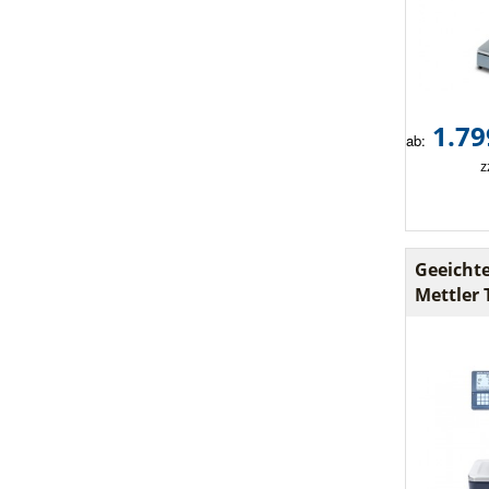
1.79
ab:
z
Geeicht
Mettler 