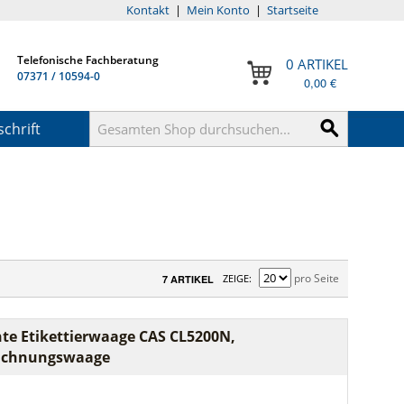
Kontakt
|
Mein Konto
|
Startseite
Telefonische Fachberatung
0 ARTIKEL
07371 / 10594-0
0,00 €
chrift
pro Seite
ZEIGE
7 ARTIKEL
te Etikettierwaage CAS CL5200N,
ichnungswaage