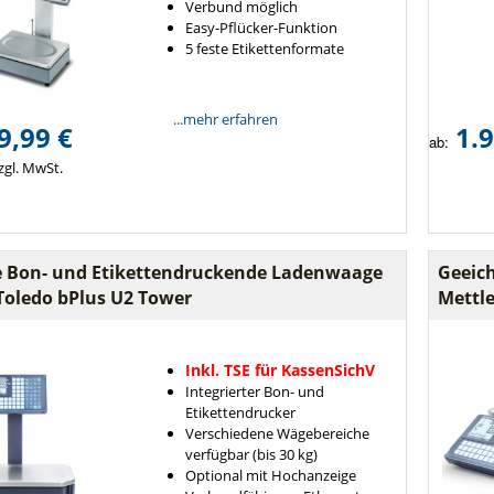
Verbund möglich
Easy-Pflücker-Funktion
5 feste Etikettenformate
...mehr erfahren
9,99 €
1.9
ab:
zgl. MwSt.
e Bon- und Etikettendruckende Ladenwaage
Geeic
Toledo bPlus U2 Tower
Mettle
Inkl. TSE für KassenSichV
Integrierter Bon- und
Etikettendrucker
Verschiedene Wägebereiche
verfügbar (bis 30 kg)
Optional mit Hochanzeige