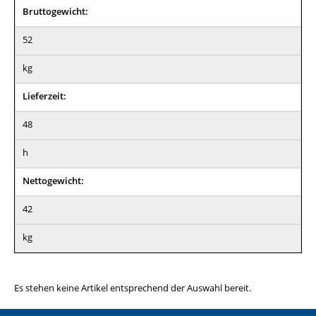
Bruttogewicht:
52
kg
Lieferzeit:
48
h
Nettogewicht:
42
kg
Es stehen keine Artikel entsprechend der Auswahl bereit.