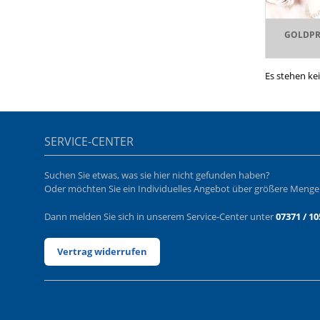
GOLDPR
Es stehen ke
SERVICE-CENTER
Suchen Sie etwas, was sie hier nicht gefunden haben?
Oder möchten Sie ein Individuelles Angebot über größere Meng
Dann melden Sie sich in unserem Service-Center unter
07371 / 10
Vertrag widerrufen