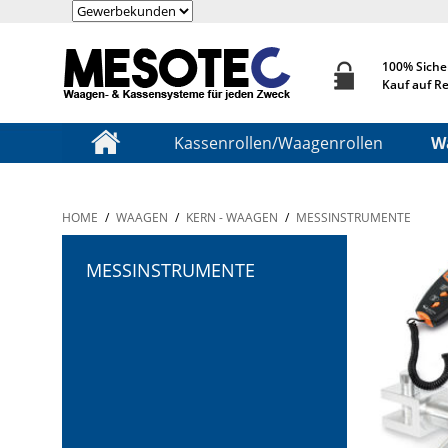
100% Siche
Kauf auf R
Kassenrollen/Waagenrollen
W
HOME
/
WAAGEN
/
KERN - WAAGEN
/
MESSINSTRUMENTE
MESSINSTRUMENTE