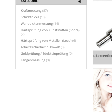
KATEGORIE
Kraftmessung
(87)
Schichtdicke
(13)
Wanddickenmessung
(14)
Härteprüfung von Kunststoffen (Shore)
(7)
Härteprüfung von Metallen (Leeb)
(6)
Arbeitssicherheit / Umwelt
(3)
Goldprüfung / Edelsteinprüfung
(0)
HÄRTEPRÜF
Längenmessung
(3)