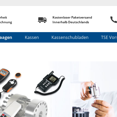
rheit
Kostenloser Paketversand
echnung
Innerhalb Deutschlands
aagen
Kassen
Kassenschubladen
TSE Vors