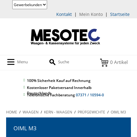
Kontakt
|
Mein Konto
|
Startseite
0 Artikel
Menu
Suche
100% Sicherheit
Kauf auf Rechnung
Kostenloser Paketversand Innerhalb
Deutschlands
Telefonische Fachberatung
07371 / 10594-0
HOME
/
WAAGEN
/
KERN - WAAGEN
/
PRÜFGEWICHTE
/
OIML M3
OIML M3