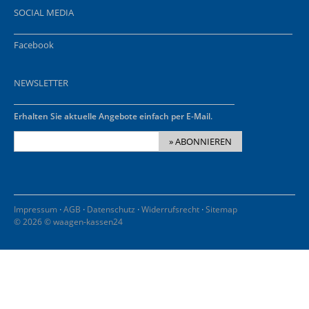
SOCIAL MEDIA
Facebook
NEWSLETTER
Erhalten Sie aktuelle Angebote einfach per E-Mail.
» ABONNIEREN
·
·
·
·
Impressum
AGB
Datenschutz
Widerrufsrecht
Sitemap
© 2026 © waagen-kassen24