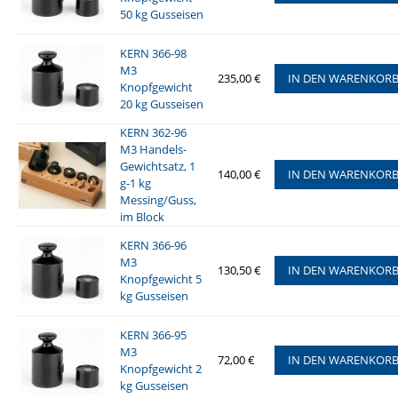
50 kg Gusseisen
KERN 366-98
M3
235,00 €
IN DEN WARENKOR
Knopfgewicht
20 kg Gusseisen
KERN 362-96
M3 Handels-
Gewichtsatz, 1
140,00 €
IN DEN WARENKOR
g-1 kg
Messing/Guss,
im Block
KERN 366-96
M3
130,50 €
IN DEN WARENKOR
Knopfgewicht 5
kg Gusseisen
KERN 366-95
M3
72,00 €
IN DEN WARENKOR
Knopfgewicht 2
kg Gusseisen