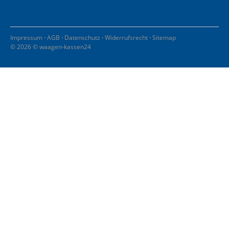
·
·
·
·
Impressum
AGB
Datenschutz
Widerrufsrecht
Sitemap
© 2026 © waagen-kassen24