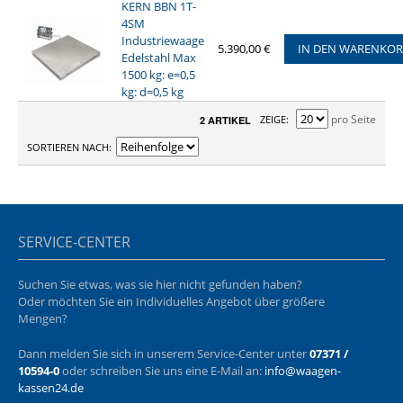
KERN BBN 1T-
4SM
Industriewaage
5.390,00 €
IN DEN WARENKO
Edelstahl Max
1500 kg: e=0,5
kg: d=0,5 kg
pro Seite
ZEIGE
2 ARTIKEL
SORTIEREN NACH
SERVICE-CENTER
Suchen Sie etwas, was sie hier nicht gefunden haben?
Oder möchten Sie ein Individuelles Angebot über größere
Mengen?
Dann melden Sie sich in unserem Service-Center unter
07371 /
10594-0
oder schreiben Sie uns eine E-Mail an:
info@waagen-
kassen24.de