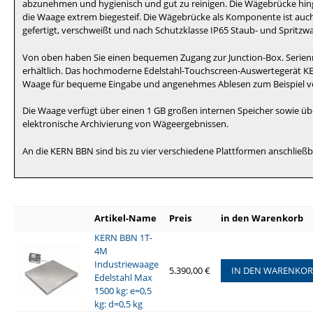
abzunehmen und hygienisch und gut zu reinigen. Die Wägebrücke hingeg
die Waage extrem biegesteif. Die Wägebrücke als Komponente ist auch 
gefertigt, verschweißt und nach Schutzklasse IP65 Staub- und Spritzw
Von oben haben Sie einen bequemen Zugang zur Junction-Box. Serienm
erhältlich. Das hochmoderne Edelstahl-Touchscreen-Auswertegerät KE
Waage für bequeme Eingabe und angenehmes Ablesen zum Beispiel vo
Die Waage verfügt über einen 1 GB großen internen Speicher sowie übe
elektronische Archivierung von Wägeergebnissen.
An die KERN BBN sind bis zu vier verschiedene Plattformen anschließb
Artikel-Name
Preis
in den Warenkorb
KERN BBN 1T-
4M
Industriewaage
5.390,00 €
IN DEN WARENKO
Edelstahl Max
1500 kg: e=0,5
kg: d=0,5 kg