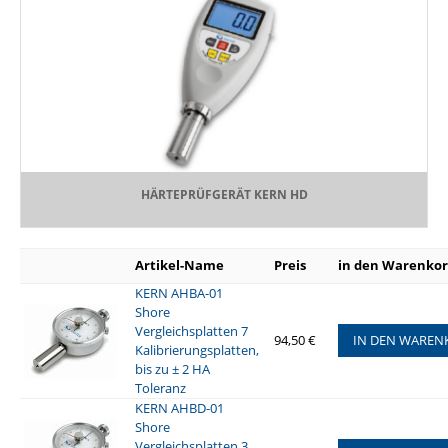
HÄRTEPRÜFGERÄT KERN HD
Artikel-Name
Preis
in den Warenko
KERN AHBA-01
Shore
Vergleichsplatten 7
94,50 €
IN DEN WAREN
Kalibrierungsplatten,
bis zu ± 2 HA
Toleranz
KERN AHBD-01
Shore
Vergleichsplatten 3