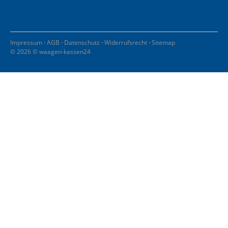
·
·
·
·
Impressum
AGB
Datenschutz
Widerrufsrecht
Sitemap
© 2026 © waagen-kassen24