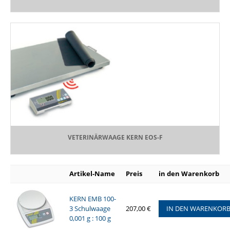
VETERINÄRWAAGE KERN EOS-F
Artikel-Name
Preis
in den Warenkorb
KERN EMB 100-
3 Schulwaage
207,00 €
IN DEN WARENKOR
0,001 g : 100 g