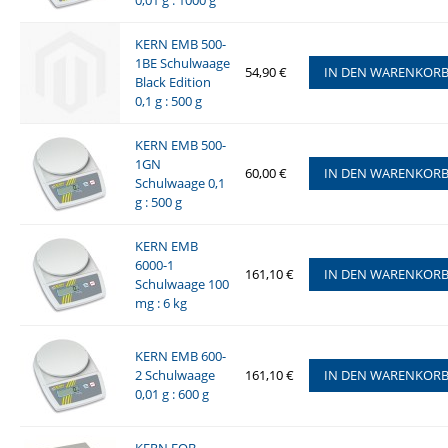
0,01 g : 1000 g
KERN EMB 500-
1BE Schulwaage
54,90 €
IN DEN WARENKOR
Black Edition
0,1 g : 500 g
KERN EMB 500-
1GN
60,00 €
IN DEN WARENKOR
Schulwaage 0,1
g : 500 g
KERN EMB
6000-1
161,10 €
IN DEN WARENKOR
Schulwaage 100
mg : 6 kg
KERN EMB 600-
2 Schulwaage
161,10 €
IN DEN WARENKOR
0,01 g : 600 g