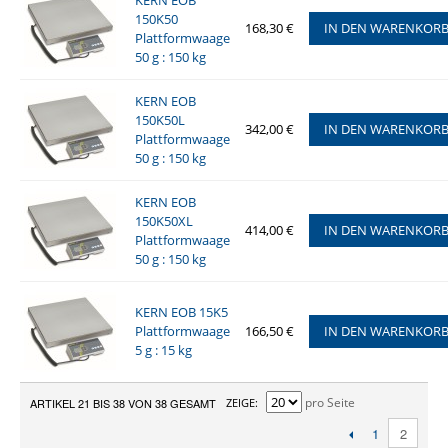
KERN EOB
150K50
168,30 €
IN DEN WARENKOR
Plattformwaage
50 g : 150 kg
KERN EOB
150K50L
342,00 €
IN DEN WARENKOR
Plattformwaage
50 g : 150 kg
KERN EOB
150K50XL
414,00 €
IN DEN WARENKOR
Plattformwaage
50 g : 150 kg
KERN EOB 15K5
Plattformwaage
166,50 €
IN DEN WARENKOR
5 g : 15 kg
pro Seite
ARTIKEL 21 BIS 38 VON 38 GESAMT
ZEIGE
1
2